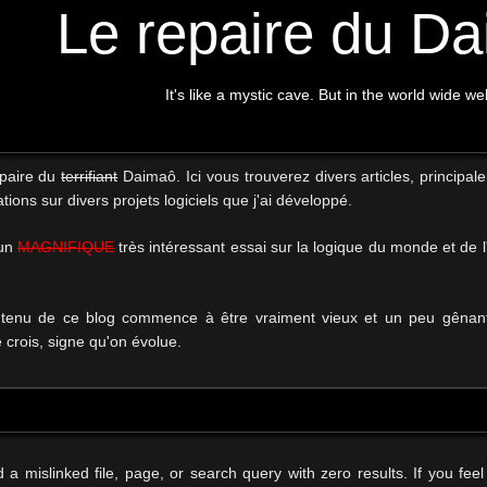
Le repaire du D
It's like a mystic cave. But in the world wide we
epaire du
terrifiant
Daimaô. Ici vous trouverez divers articles, principal
tions sur divers projets logiciels que j'ai développé.
 un
MAGNIFIQUE
très intéressant essai sur la logique du monde et de 
tenu de ce blog commence à être vraiment vieux et un peu gênant,
e crois, signe qu'on évolue.
 mislinked file, page, or search query with zero results. If you feel 