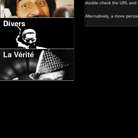
double check the URL and o
Alternatively, a more pers
Divers
La Vérité