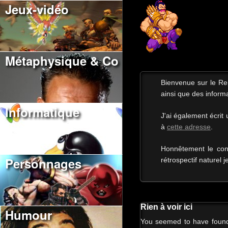
Jeux-vidéo
Métaphysique & Co
Bienvenue sur le R
ainsi que des informa
Informatique
J'ai également écrit
à
cette adresse
.
Honnêtement le con
Personnages
rétrospectif naturel j
Rien à voir ici
Humour
You seemed to have found a