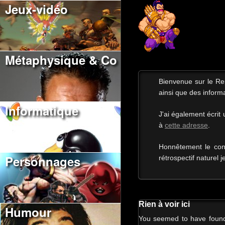
Jeux-vidéo
Métaphysique & Co
Bienvenue sur le R
ainsi que des informa
Informatique
J'ai également écrit
à
cette adresse
.
Honnêtement le con
Personnages
rétrospectif naturel j
Rien à voir ici
Humour
You seemed to have found a