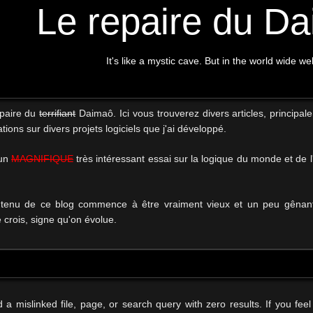
Le repaire du D
It's like a mystic cave. But in the world wide we
epaire du
terrifiant
Daimaô. Ici vous trouverez divers articles, principal
tions sur divers projets logiciels que j'ai développé.
 un
MAGNIFIQUE
très intéressant essai sur la logique du monde et de 
tenu de ce blog commence à être vraiment vieux et un peu gênant,
e crois, signe qu'on évolue.
 mislinked file, page, or search query with zero results. If you feel 