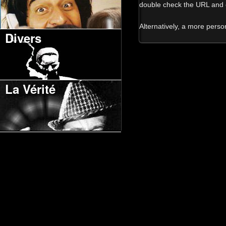
double check the URL and o
Alternatively, a more pers
Divers
La Vérité