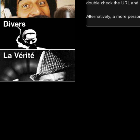
double check the URL and o
Alternatively, a more pers
Divers
La Vérité