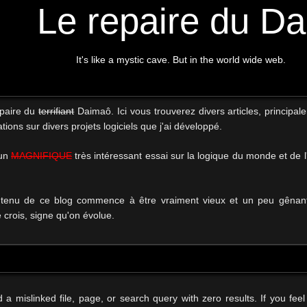
Le repaire du D
It's like a mystic cave. But in the world wide web.
epaire du
terrifiant
Daimaô. Ici vous trouverez divers articles, principal
tions sur divers projets logiciels que j'ai développé.
 un
MAGNIFIQUE
très intéressant essai sur la logique du monde et de 
tenu de ce blog commence à être vraiment vieux et un peu gênant,
e crois, signe qu'on évolue.
 mislinked file, page, or search query with zero results. If you feel 