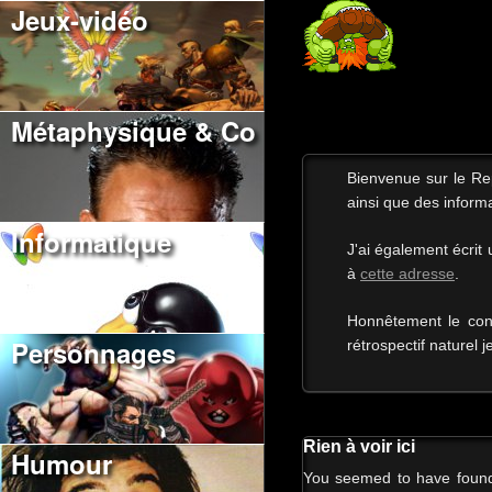
Jeux-vidéo
Métaphysique & Co
Bienvenue sur le R
ainsi que des informa
Informatique
J'ai également écrit
à
cette adresse
.
Honnêtement le con
Personnages
rétrospectif naturel j
Rien à voir ici
Humour
You seemed to have found a