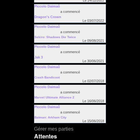
Le 24/11/2022
Piccolo Daimaô
a commencé
Dragon's Crown
Le 03/07/2022
Piccolo Daimaô
a commencé
Sekiro: Shadows Die Twice
Le 09/08/2021
Piccolo Daimaô
a commencé
Jak 3
Le 30/06/2021
Piccolo Daimaô
a commencé
Crash Bandicoot
Le 02/07/2018
Piccolo Daimaô
a commencé
Marvel Ultimate Alliance 2
Le 16/06/2018
Piccolo Daimaô
a commencé
Batman: Arkham City
Le 15/06/2018
Gérer mes parties
Attentes