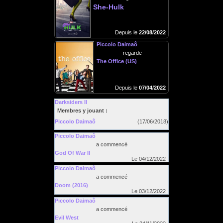
She-Hulk
Depuis le
22/08/2022
Piccolo Daimaô
regarde
The Office (US)
Depuis le
07/04/2022
Darksiders II
Membres y jouant :
Piccolo Daimaô
(17/06/2018)
Piccolo Daimaô
a commencé
God Of War II
Le 04/12/2022
Piccolo Daimaô
a commencé
Doom (2016)
Le 03/12/2022
Piccolo Daimaô
a commencé
Evil West